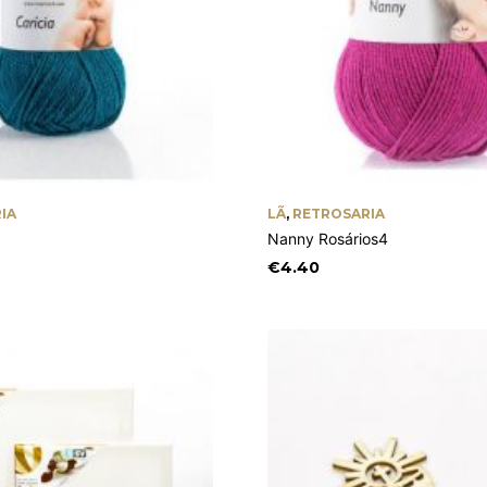
IA
LÃ
,
RETROSARIA
Nanny Rosários4
€
4.40