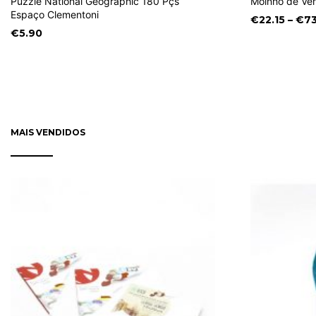
Puzzle National Geographic 180 Pçs
Moinho de Ve
Espaço Clementoni
€
22.15
–
€
73
€
5.90
MAIS VENDIDOS