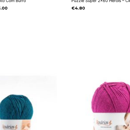
nto Com Burro
Puzzle Super 2×60 Heróis – C
Price
.00
€
4.80
range:
€22.15
through
€73.00