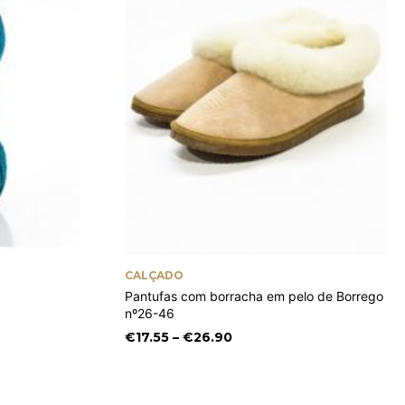
CALÇADO
Pantufas com borracha em pelo de Borrego
nº26-46
Price
€
17.55
–
€
26.90
range:
€17.55
through
€26.90