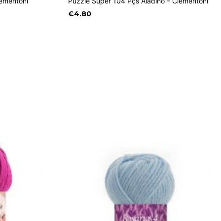
lementoni
Puzzle Super 104 Pçs Aladino – Clementoni
€
4.80