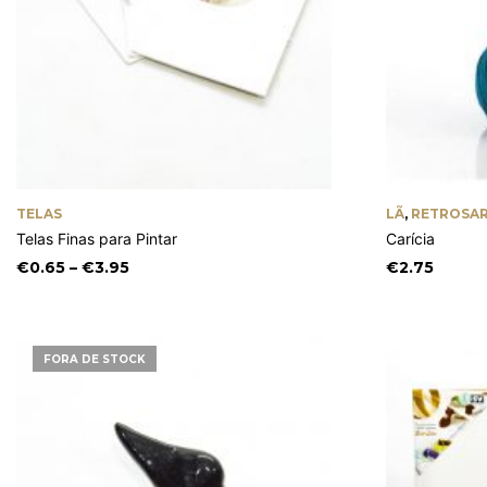
TELAS
LÃ
,
RETROSAR
Telas Finas para Pintar
Carícia
Price
€
0.65
–
€
3.95
€
2.75
range:
€0.65
through
€3.95
FORA DE STOCK