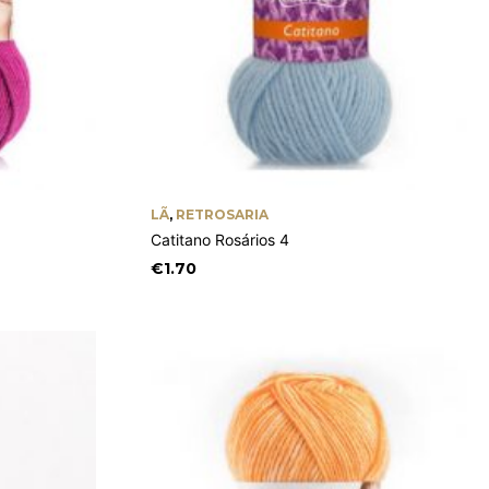
LÃ
,
RETROSARIA
Catitano Rosários 4
€
1.70