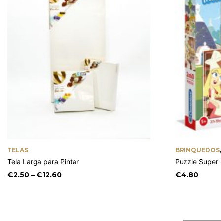
TELAS
BRINQUEDOS
Tela Larga para Pintar
Puzzle Super 2
Price
€
2.50
–
€
12.60
€
4.80
range:
€2.50
through
€12.60