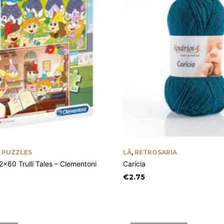
,
PUZZLES
LÃ
,
RETROSARIA
×60 Trulli Tales – Clementoni
Carícia
€
2.75