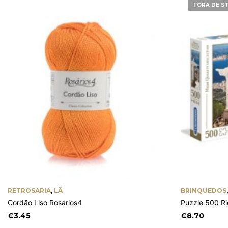
FORA DE S
RETROSARIA
,
LÃ
BRINQUEDOS
Cordão Liso Rosários4
Puzzle 500 Ri
€
3.45
€
8.70