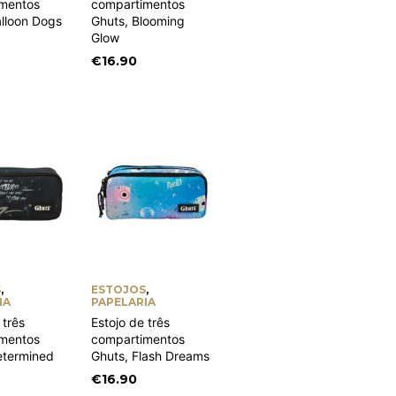
mentos
compartimentos
alloon Dogs
Ghuts, Blooming
Glow
€
16.90
S
,
ESTOJOS
,
IA
PAPELARIA
 três
Estojo de três
mentos
compartimentos
etermined
Ghuts, Flash Dreams
€
16.90