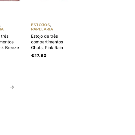
S
,
ESTOJOS
,
IA
PAPELARIA
 três
Estojo de três
mentos
compartimentos
ink Breeze
Ghuts, Pink Rain
€
17.90