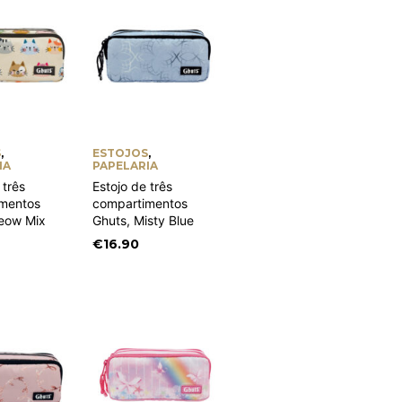
S
,
ESTOJOS
,
IA
PAPELARIA
 três
Estojo de três
mentos
compartimentos
eow Mix
Ghuts, Misty Blue
€
16.90