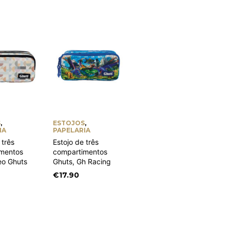
S
,
ESTOJOS
,
IA
PAPELARIA
 três
Estojo de três
mentos
compartimentos
eo Ghuts
Ghuts, Gh Racing
€
17.90