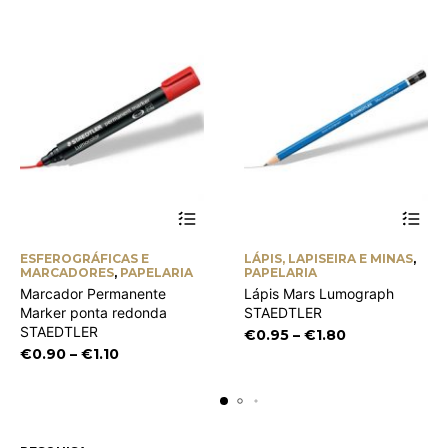
This
This
ESFEROGRÁFICAS E
LÁPIS, LAPISEIRA E MINAS
,
product
product
MARCADORES
,
PAPELARIA
PAPELARIA
has
has
Marcador Permanente
Lápis Mars Lumograph
multiple
multiple
Marker ponta redonda
STAEDTLER
variants.
variants.
STAEDTLER
Price
The
€
0.95
–
€
1.80
The
Price
options
range:
options
€
0.90
–
€
1.10
may
may
range:
€0.95
be
be
€0.90
through
chosen
chosen
through
€1.80
on
on
€1.10
the
the