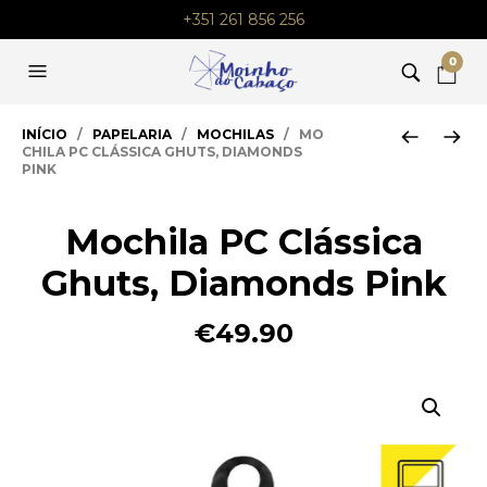
+351 261 856 256
0
INÍCIO
/
PAPELARIA
/
MOCHILAS
/ MO
CHILA PC CLÁSSICA GHUTS, DIAMONDS
PINK
Mochila PC Clássica
Ghuts, Diamonds Pink
€
49.90