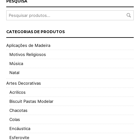
PESQUISA
product
product
page
page
CATEGORIAS DE PRODUTOS
Aplicações de Madeira
Motivos Religiosos
Música
Natal
Artes Decorativas
Acrilicos
Biscuit Pastas Modelar
Chacotas
Colas
Encáustica
Esferovite