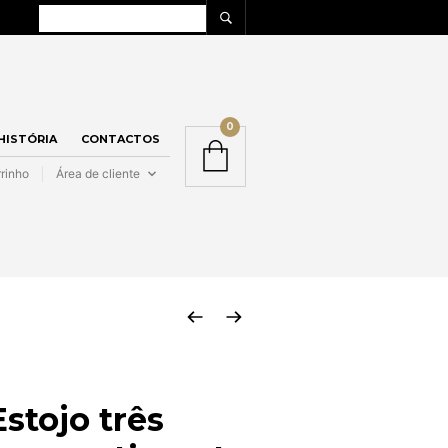
0
 HISTÓRIA
CONTACTOS
rinho
Área de cliente
Estojo três