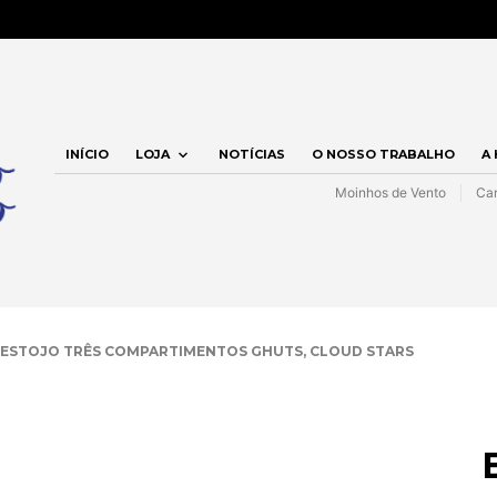
INÍCIO
LOJA
NOTÍCIAS
O NOSSO TRABALHO
A
Moinhos de Vento
Car
ESTOJO TRÊS COMPARTIMENTOS GHUTS, CLOUD STARS