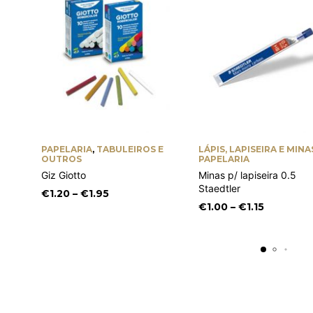
PAPELARIA
,
TABULEIROS E
LÁPIS, LAPISEIRA E MINA
OUTROS
PAPELARIA
Giz Giotto
Minas p/ lapiseira 0.5
Staedtler
Price
€
1.20
–
€
1.95
range:
Price
€
1.00
–
€
1.15
€1.20
range:
through
€1.00
€1.95
through
€1.15