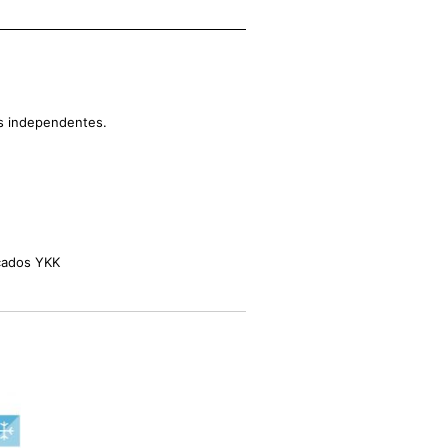
s independentes.
icados YKK