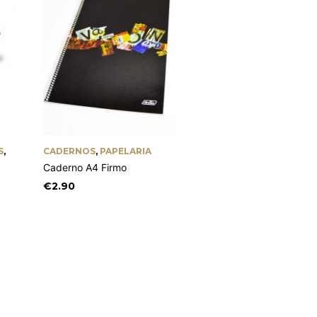
S
,
CADERNOS
,
PAPELARIA
LÁPIS E MARCADORES
COLORIR
,
PAPELARIA
Caderno A4 Firmo
Lápis Cera Maxi Giotto
€
2.90
€
5.60