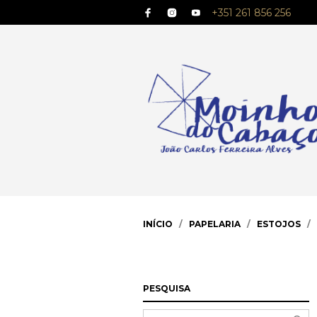
+351 261 856 256
INÍCIO
/
PAPELARIA
/
ESTOJOS
/ 
PESQUISA