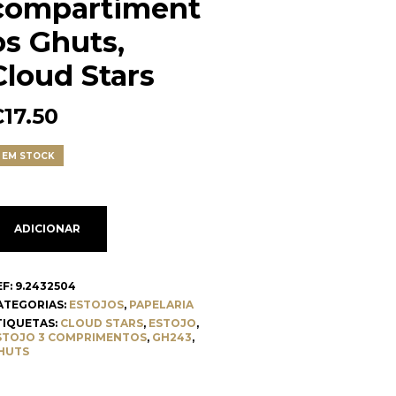
compartiment
os Ghuts,
Cloud Stars
€
17.50
1 EM STOCK
ADICIONAR
EF:
9.2432504
ATEGORIAS:
ESTOJOS
,
PAPELARIA
TIQUETAS:
CLOUD STARS
,
ESTOJO
,
STOJO 3 COMPRIMENTOS
,
GH243
,
HUTS