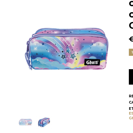
R
C
E
E
G