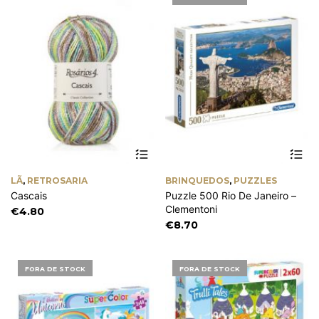
on
th
pr
pa
This
product
has
LÃ
,
RETROSARIA
BRINQUEDOS
,
PUZZLES
multiple
Cascais
Puzzle 500 Rio De Janeiro –
variants.
Clementoni
The
€
4.80
options
€
8.70
may
be
chosen
FORA DE STOCK
FORA DE STOCK
on
the
product
page