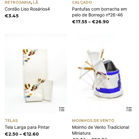
RETROSARIA
,
LÃ
CALÇADO
multiple
mu
Cordão Liso Rosários4
Pantufas com borracha em
variants.
va
pelo de Borrego nº26-46
The
Th
€
3.45
options
op
Price
€
17.55
–
€
26.90
may
m
range:
be
be
€17.55
chosen
ch
through
on
on
€26.90
the
th
product
pr
page
pa
This
Th
product
pr
has
ha
TELAS
MOINHOS DE VENTO
multiple
mu
Tela Larga para Pintar
Moinho de Vento Tradicional
variants.
va
Miniatura
The
Th
Price
€
2.50
–
€
12.60
options
op