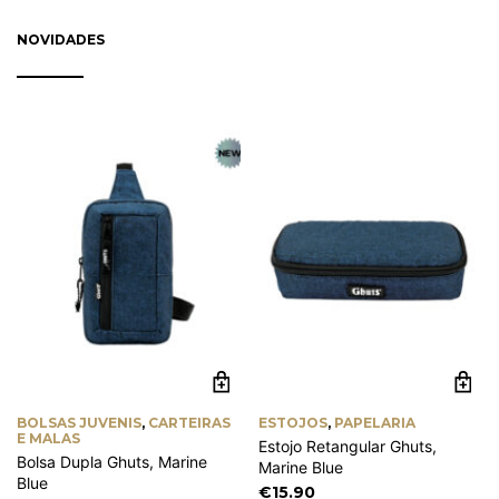
on
on
through
the
th
NOVIDADES
€0.90
product
pr
page
pa
BOLSAS JUVENIS
,
CARTEIRAS
ESTOJOS
,
PAPELARIA
E MALAS
Estojo Retangular Ghuts,
Bolsa Dupla Ghuts, Marine
Marine Blue
Blue
€
15.90