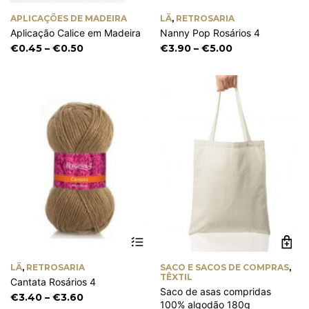
has
ha
APLICAÇÕES DE MADEIRA
LÃ
,
RETROSARIA
multiple
mu
Aplicação Calice em Madeira
Nanny Pop Rosários 4
variants.
va
The
Th
Price
Price
€
0.45
–
€
0.50
€
3.90
–
€
5.00
options
op
range:
range:
may
m
€0.45
€3.90
be
be
through
through
chosen
ch
€0.50
€5.00
on
on
the
th
product
pr
page
pa
This
product
has
LÃ
,
RETROSARIA
SACO E SACOS DE COMPRAS
,
multiple
TÊXTIL
Cantata Rosários 4
variants.
Saco de asas compridas
The
Price
€
3.40
–
€
3.60
100% algodão 180g
options