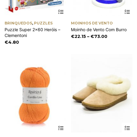
Th
pr
ha
BRINQUEDOS
,
PUZZLES
MOINHOS DE VENTO
mu
Puzzle Super 2×60 Heróis –
Moinho de Vento Com Burro
va
Clementoni
Th
Price
€
22.15
–
€
73.00
op
range:
€
4.80
m
€22.15
be
through
ch
€73.00
on
th
pr
pa
This
Th
product
pr
has
ha