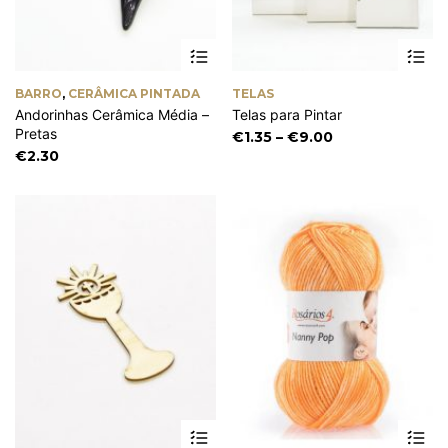
Th
pr
ha
BARRO
,
CERÂMICA PINTADA
TELAS
mu
Andorinhas Cerâmica Média –
Telas para Pintar
va
Pretas
Th
Price
€
1.35
–
€
9.00
op
range:
€
2.30
m
€1.35
be
through
ch
€9.00
on
th
pr
pa
This
Th
product
pr