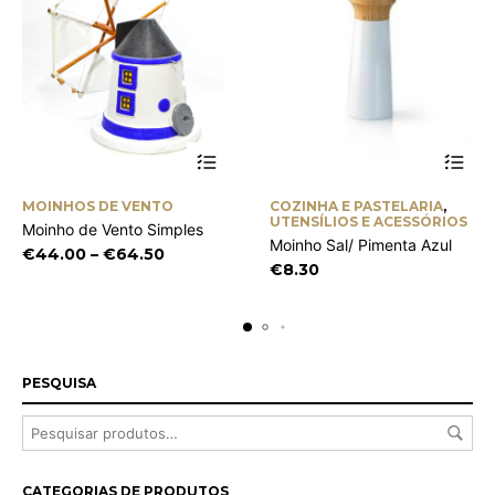
This
MOINHOS DE VENTO
COZINHA E PASTELARIA
,
product
UTENSÍLIOS E ACESSÓRIOS
Moinho de Vento Simples
has
Moinho Sal/ Pimenta Azul
multiple
Price
€
44.00
–
€
64.50
€
8.30
variants.
range:
The
€44.00
options
through
may
€64.50
be
chosen
PESQUISA
on
the
product
page
CATEGORIAS DE PRODUTOS