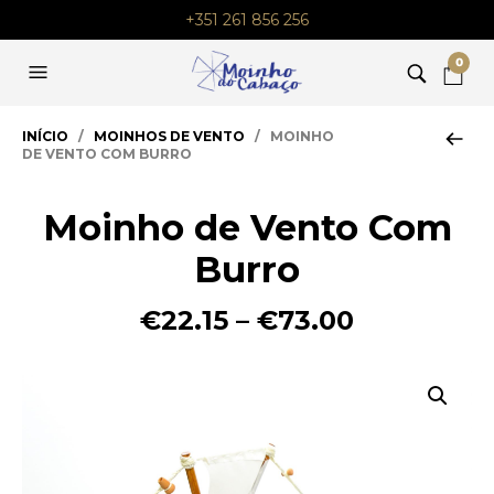
+351 261 856 256
0
INÍCIO
/
MOINHOS DE VENTO
/ MOINHO
DE VENTO COM BURRO
Moinho de Vento Com
Burro
Price
€
22.15
–
€
73.00
range:
€22.15
through
€73.00