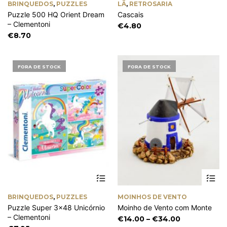
BRINQUEDOS
,
PUZZLES
LÃ
,
RETROSARIA
mu
Puzzle 500 HQ Orient Dream
Cascais
va
– Clementoni
Th
€
4.80
op
€
8.70
m
be
ch
FORA DE STOCK
FORA DE STOCK
on
th
pr
pa
Th
pr
ha
BRINQUEDOS
,
PUZZLES
MOINHOS DE VENTO
mu
Puzzle Super 3×48 Unicórnio
Moinho de Vento com Monte
va
– Clementoni
Th
Price
€
14.00
–
€
34.00
op