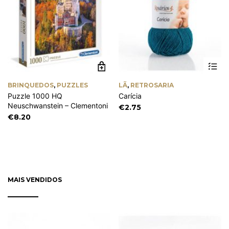
Th
pr
ha
BRINQUEDOS
,
PUZZLES
LÃ
,
RETROSARIA
mu
Puzzle 1000 HQ
Carícia
va
Neuschwanstein – Clementoni
Th
€
2.75
op
€
8.20
m
be
ch
on
th
pr
pa
MAIS VENDIDOS