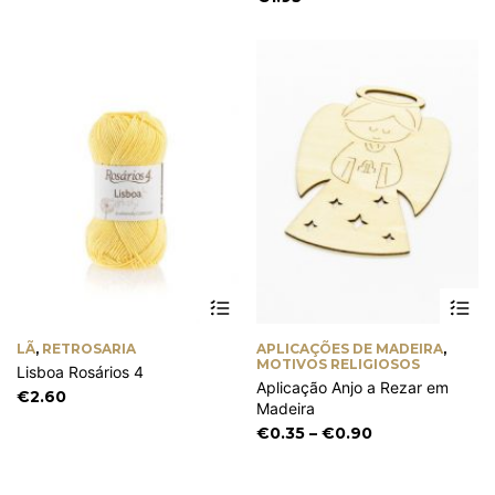
€3.40
be
through
chosen
€3.60
on
the
product
page
This
Th
product
pr
has
ha
LÃ
,
RETROSARIA
APLICAÇÕES DE MADEIRA
,
multiple
mu
MOTIVOS RELIGIOSOS
Lisboa Rosários 4
variants.
va
Aplicação Anjo a Rezar em
The
Th
€
2.60
Madeira
options
op
Price
€
0.35
–
€
0.90
may
m
range:
be
be
chosen
€0.35
ch
on
on
through