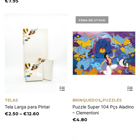
range:
€
7.95
m
€14.00
be
through
ch
€34.00
FORA DE STOCK
on
th
pr
pa
This
product
has
TELAS
BRINQUEDOS
,
PUZZLES
multiple
Tela Larga para Pintar
Puzzle Super 104 Pçs Aladino
variants.
– Clementoni
The
Price
€
2.50
–
€
12.60
options
range:
€
4.80
may
€2.50
be
through
chosen
€12.60