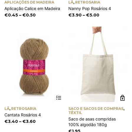
APLICAÇÕES DE MADEIRA
LÃ
,
RETROSARIA
multiple
mu
Aplicação Calice em Madeira
Nanny Pop Rosários 4
variants.
va
The
Th
Price
Price
€
0.45
–
€
0.50
€
3.90
–
€
5.00
options
op
range:
range:
may
m
€0.45
€3.90
be
be
through
through
chosen
ch
€0.50
€5.00
on
on
the
th
product
pr
page
pa
This
product
has
LÃ
,
RETROSARIA
SACO E SACOS DE COMPRAS
,
multiple
TÊXTIL
Cantata Rosários 4
variants.
Saco de asas compridas
The
Price
€
3.40
–
€
3.60
100% algodão 180g
options
range:
€
1.95
may