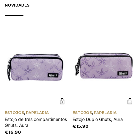
the
th
NOVIDADES
€0.90
product
pr
page
pa
ESTOJOS
,
PAPELARIA
ESTOJOS
,
PAPELARIA
Estojo de três compartimentos
Estojo Duplo Ghuts, Aura
Ghuts, Aura
€
15.90
€
16.90