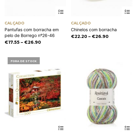
This
Th
product
pr
has
ha
CALÇADO
CALÇADO
multiple
mu
Pantufas com borracha em
Chinelos com borracha
variants.
va
pelo de Borrego nº26-46
The
Th
Price
€
22.20
–
€
26.90
options
op
Price
range:
€
17.55
–
€
26.90
may
m
range:
€22.20
be
be
€17.55
through
chosen
ch
through
€26.90
FORA DE STOCK
on
on
€26.90
the
th
product
pr
page
pa
Th
pr
ha