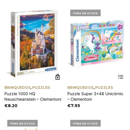
range:
be
€17.55
chosen
through
FORA DE STOCK
on
€26.90
the
product
page
BRINQUEDOS
,
PUZZLES
BRINQUEDOS
,
PUZZLES
Puzzle 1000 HQ
Puzzle Super 3×48 Unicórnio
Neuschwanstein – Clementoni
– Clementoni
€
8.20
€
7.95
FORA DE STOCK
FORA DE STOCK