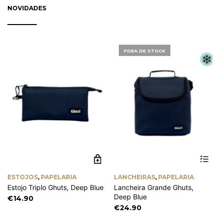
the
th
NOVIDADES
€0.90
product
pr
page
pa
FORA DE STOCK
ESTOJOS
,
PAPELARIA
LANCHEIRAS
,
PAPELARIA
Estojo Triplo Ghuts, Deep Blue
Lancheira Grande Ghuts,
Deep Blue
€
14.90
€
24.90