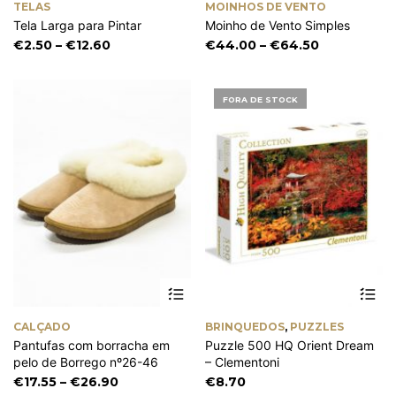
TELAS
MOINHOS DE VENTO
multiple
mu
Tela Larga para Pintar
Moinho de Vento Simples
variants.
va
The
Th
Price
Price
€
2.50
–
€
12.60
€
44.00
–
€
64.50
options
op
range:
range:
may
m
€2.50
€44.00
be
be
through
through
FORA DE STOCK
chosen
ch
€12.60
€64.50
on
on
the
th
product
pr
page
pa
This
product
has
CALÇADO
BRINQUEDOS
,
PUZZLES
multiple
Pantufas com borracha em
Puzzle 500 HQ Orient Dream
variants.
pelo de Borrego nº26-46
– Clementoni
The
options
Price
€
17.55
–
€
26.90
€
8.70
may