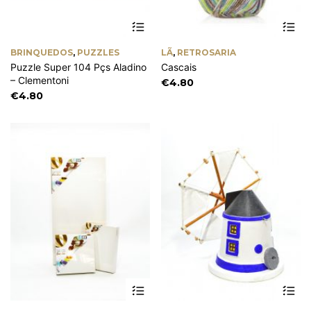
Th
pr
ha
BRINQUEDOS
,
PUZZLES
LÃ
,
RETROSARIA
mu
Puzzle Super 104 Pçs Aladino
Cascais
va
– Clementoni
Th
€
4.80
op
€
4.80
m
be
ch
on
th
pr
pa
This
Th
product
pr
has
ha