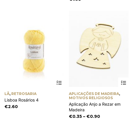
€3.40
be
through
chosen
€3.60
on
the
product
page
This
Th
product
pr
has
ha
LÃ
,
RETROSARIA
APLICAÇÕES DE MADEIRA
,
multiple
mu
MOTIVOS RELIGIOSOS
Lisboa Rosários 4
variants.
va
Aplicação Anjo a Rezar em
The
Th
€
2.60
Madeira
options
op
Price
€
0.35
–
€
0.90
may
m
range:
be
be
chosen
€0.35
ch
on
on
through