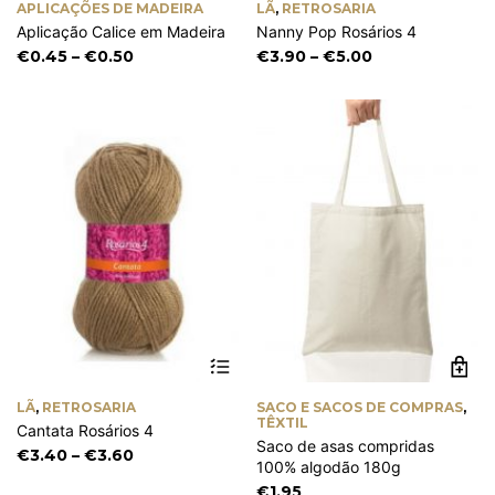
APLICAÇÕES DE MADEIRA
LÃ
,
RETROSARIA
multiple
mu
Aplicação Calice em Madeira
Nanny Pop Rosários 4
variants.
va
The
Th
Price
Price
€
0.45
–
€
0.50
€
3.90
–
€
5.00
options
op
range:
range:
may
m
€0.45
€3.90
be
be
through
through
chosen
ch
€0.50
€5.00
on
on
the
th
product
pr
page
pa
This
product
has
LÃ
,
RETROSARIA
SACO E SACOS DE COMPRAS
,
multiple
TÊXTIL
Cantata Rosários 4
variants.
Saco de asas compridas
The
Price
€
3.40
–
€
3.60
100% algodão 180g
options
range:
€
1.95
may