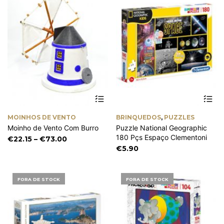
This
product
has
MOINHOS DE VENTO
BRINQUEDOS
,
PUZZLES
multiple
Moinho de Vento Com Burro
Puzzle National Geographic
variants.
180 Pçs Espaço Clementoni
The
Price
€
22.15
–
€
73.00
options
range:
€
5.90
may
€22.15
be
through
chosen
€73.00
FORA DE STOCK
FORA DE STOCK
on
the
product
page