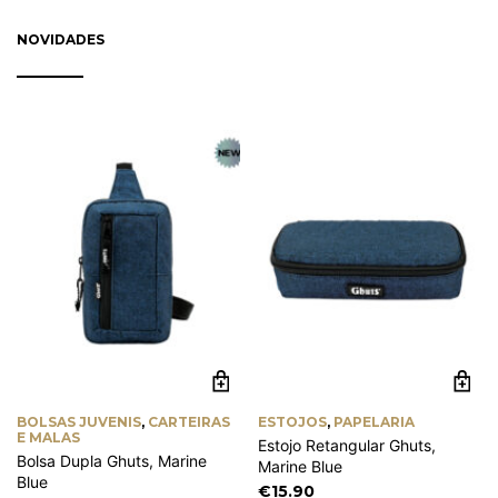
on
on
through
the
th
NOVIDADES
€0.90
product
pr
page
pa
BOLSAS JUVENIS
,
CARTEIRAS
ESTOJOS
,
PAPELARIA
E MALAS
Estojo Retangular Ghuts,
Bolsa Dupla Ghuts, Marine
Marine Blue
Blue
€
15.90