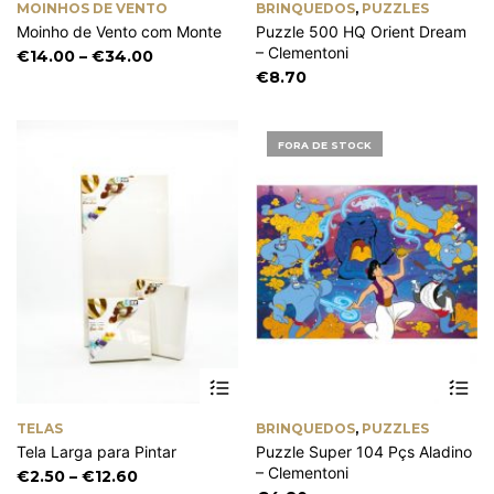
MOINHOS DE VENTO
BRINQUEDOS
,
PUZZLES
multiple
Moinho de Vento com Monte
Puzzle 500 HQ Orient Dream
variants.
– Clementoni
The
Price
€
14.00
–
€
34.00
options
range:
€
8.70
may
€14.00
be
through
chosen
€34.00
FORA DE STOCK
on
the
product
page
This
product
has
TELAS
BRINQUEDOS
,
PUZZLES
multiple
Tela Larga para Pintar
Puzzle Super 104 Pçs Aladino
variants.
– Clementoni
The
Price
€
2.50
–
€
12.60
options