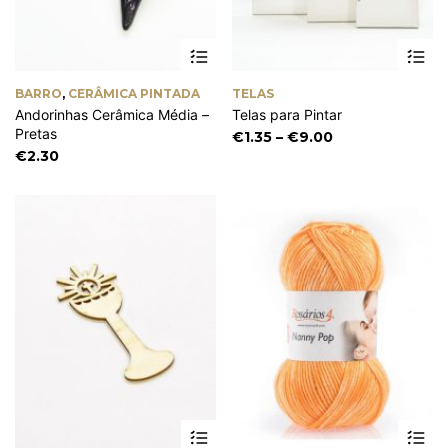
Th
pr
ha
BARRO
,
CERÂMICA PINTADA
TELAS
mu
Andorinhas Cerâmica Média –
Telas para Pintar
va
Pretas
Th
Price
€
1.35
–
€
9.00
op
range:
€
2.30
m
€1.35
be
through
ch
€9.00
on
th
pr
pa
This
Th
product
pr