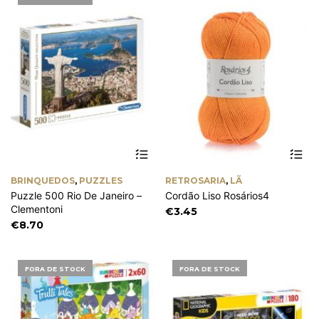
on
the
product
page
Th
pr
ha
BRINQUEDOS
,
PUZZLES
RETROSARIA
,
LÃ
mu
Puzzle 500 Rio De Janeiro –
Cordão Liso Rosários4
va
Clementoni
Th
€
3.45
op
€
8.70
m
be
ch
FORA DE STOCK
FORA DE STOCK
on
th
pr
pa