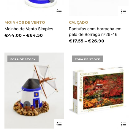
This
Th
product
pr
has
ha
MOINHOS DE VENTO
CALÇADO
multiple
mu
Moinho de Vento Simples
Pantufas com borracha em
variants.
va
pelo de Borrego nº26-46
The
Th
Price
€
44.00
–
€
64.50
options
op
range:
Price
€
17.55
–
€
26.90
may
m
€44.00
range:
be
be
through
€17.55
chosen
ch
€64.50
through
FORA DE STOCK
FORA DE STOCK
on
on
€26.90
the
th
product
pr
page
pa
This
product
has