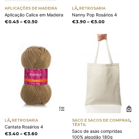
has
ha
APLICAÇÕES DE MADEIRA
LÃ
,
RETROSARIA
multiple
mu
Aplicação Calice em Madeira
Nanny Pop Rosários 4
variants.
va
The
Th
Price
Price
€
0.45
–
€
0.50
€
3.90
–
€
5.00
options
op
range:
range:
may
m
€0.45
€3.90
be
be
through
through
chosen
ch
€0.50
€5.00
on
on
the
th
product
pr
page
pa
This
product
has
LÃ
,
RETROSARIA
SACO E SACOS DE COMPRAS
,
multiple
TÊXTIL
Cantata Rosários 4
variants.
Saco de asas compridas
The
Price
€
3.40
–
€
3.60
100% algodão 180g
options