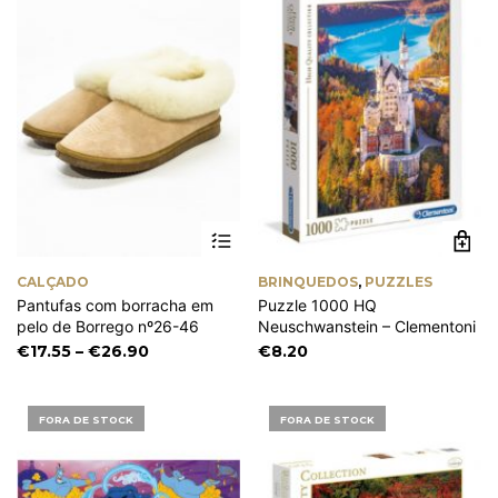
on
th
pr
pa
This
product
has
CALÇADO
BRINQUEDOS
,
PUZZLES
multiple
Pantufas com borracha em
Puzzle 1000 HQ
variants.
pelo de Borrego nº26-46
Neuschwanstein – Clementoni
The
options
Price
€
17.55
–
€
26.90
€
8.20
may
range:
be
€17.55
chosen
through
FORA DE STOCK
FORA DE STOCK
on
€26.90
the
product
page