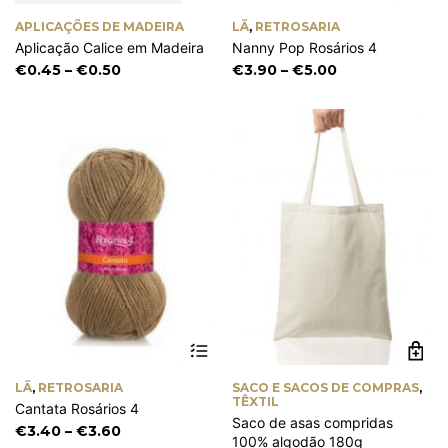
has
ha
APLICAÇÕES DE MADEIRA
LÃ
,
RETROSARIA
multiple
mu
Aplicação Calice em Madeira
Nanny Pop Rosários 4
variants.
va
The
Th
Price
Price
€
0.45
–
€
0.50
€
3.90
–
€
5.00
options
op
range:
range:
may
m
€0.45
€3.90
be
be
through
through
chosen
ch
€0.50
€5.00
on
on
the
th
product
pr
page
pa
This
product
has
LÃ
,
RETROSARIA
SACO E SACOS DE COMPRAS
,
multiple
TÊXTIL
Cantata Rosários 4
variants.
Saco de asas compridas
The
Price
€
3.40
–
€
3.60
100% algodão 180g
options