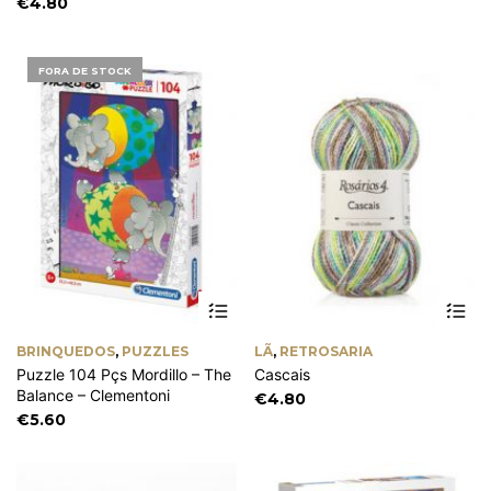
range:
€
4.80
m
€14.00
be
through
ch
€34.00
FORA DE STOCK
on
th
pr
pa
Th
pr
ha
BRINQUEDOS
,
PUZZLES
LÃ
,
RETROSARIA
mu
Puzzle 104 Pçs Mordillo – The
Cascais
va
Balance – Clementoni
Th
€
4.80
op
€
5.60
m
be
ch