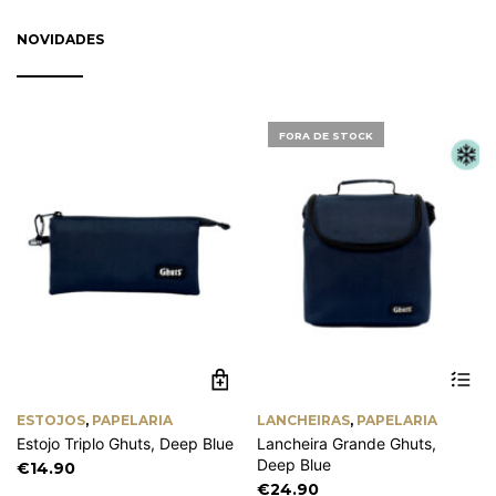
on
on
through
the
th
NOVIDADES
€0.90
product
pr
page
pa
FORA DE STOCK
ESTOJOS
,
PAPELARIA
LANCHEIRAS
,
PAPELARIA
Estojo Triplo Ghuts, Deep Blue
Lancheira Grande Ghuts,
Deep Blue
€
14.90
€
24.90