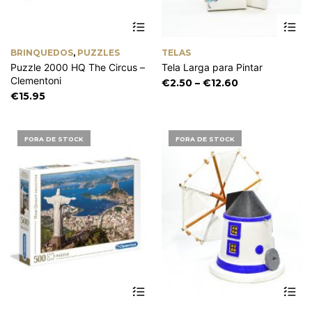
Th
pr
ha
BRINQUEDOS
,
PUZZLES
TELAS
mu
Puzzle 2000 HQ The Circus –
Tela Larga para Pintar
va
Clementoni
Th
Price
€
2.50
–
€
12.60
op
range:
€
15.95
m
€2.50
be
through
ch
€12.60
FORA DE STOCK
FORA DE STOCK
on
th
pr
pa
Th
pr
ha