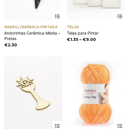
Th
pr
ha
BARRO
,
CERÂMICA PINTADA
TELAS
mu
Andorinhas Cerâmica Média –
Telas para Pintar
va
Pretas
Th
Price
€
1.35
–
€
9.00
op
range:
€
2.30
m
€1.35
be
through
ch
€9.00
on
th
pr
pa
This
Th
product
pr