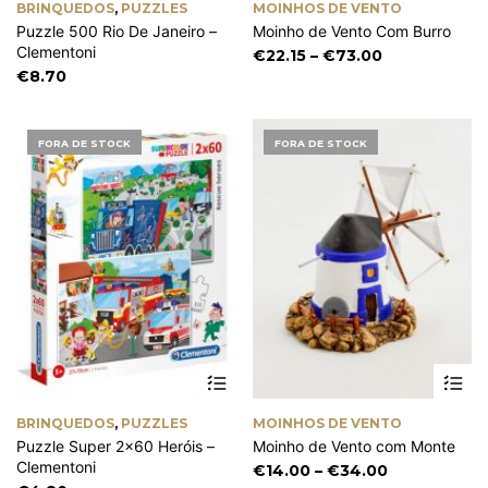
BRINQUEDOS
,
PUZZLES
MOINHOS DE VENTO
mu
Puzzle 500 Rio De Janeiro –
Moinho de Vento Com Burro
va
Clementoni
Th
Price
€
22.15
–
€
73.00
op
range:
€
8.70
m
€22.15
be
through
ch
€73.00
FORA DE STOCK
FORA DE STOCK
on
th
pr
pa
Th
pr
ha
BRINQUEDOS
,
PUZZLES
MOINHOS DE VENTO
mu
Puzzle Super 2×60 Heróis –
Moinho de Vento com Monte
va
Clementoni
Th
Price
€
14.00
–
€
34.00
op