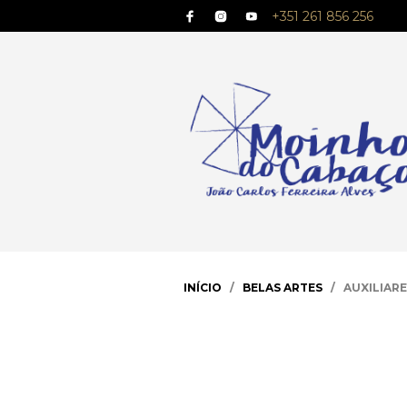
+351 261 856 256
INÍCIO
/
BELAS ARTES
/ AUXILIARE