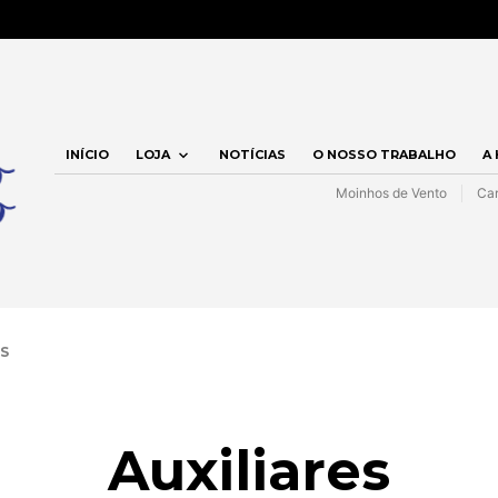
INÍCIO
LOJA
NOTÍCIAS
O NOSSO TRABALHO
A
Moinhos de Vento
Car
S
Auxiliares