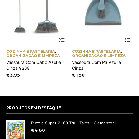
COZINHA E PASTELARIA
,
COZINHA E PASTELARIA
,
ORGANIZAÇÃO E LIMPEZA
ORGANIZAÇÃO E LIMPEZA
Vassoura Com Cabo Azul e
Vassoura Com Pá Azul e
Cinza 9268
Cinza
€
3.95
€
1.50
PRODUTOS EM DESTAQUE
Puzzle Super 2x60 Trulli Tales - Clementoni
€
4.80