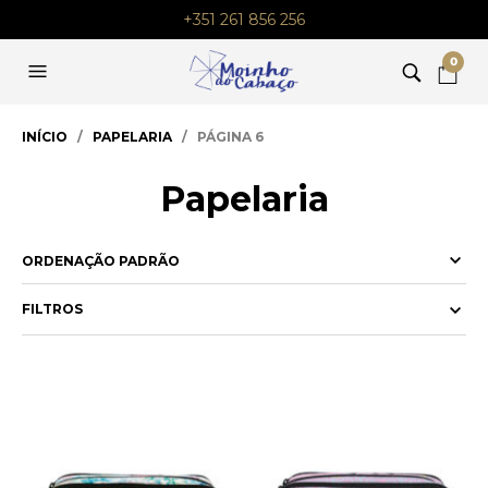
+351 261 856 256
0
INÍCIO
/
PAPELARIA
/ PÁGINA 6
Papelaria
FILTROS