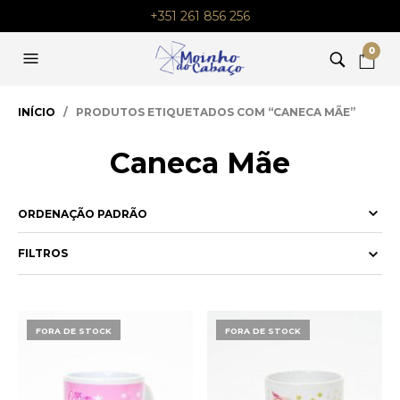
+351 261 856 256
0
INÍCIO
/ PRODUTOS ETIQUETADOS COM “CANECA MÃE”
Caneca Mãe
FILTROS
FORA DE STOCK
FORA DE STOCK