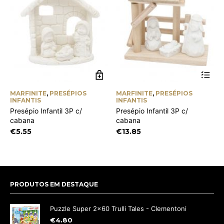
MARFINITE
,
PRESÉPIOS
MARFINITE
,
PRESÉPIOS
INFANTIS
INFANTIS
Presépio Infantil 3P c/
Presépio Infantil 3P c/
cabana
cabana
€
5.55
€
13.85
PRODUTOS EM DESTAQUE
Puzzle Super 2x60 Trulli Tales - Clementoni
€
4.80