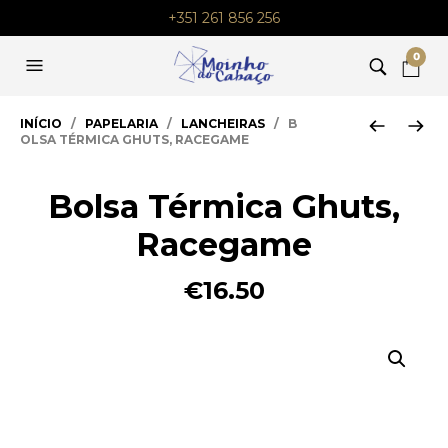
+351 261 856 256
0
INÍCIO
/
PAPELARIA
/
LANCHEIRAS
/ B
OLSA TÉRMICA GHUTS, RACEGAME
Bolsa Térmica Ghuts,
Racegame
€
16.50