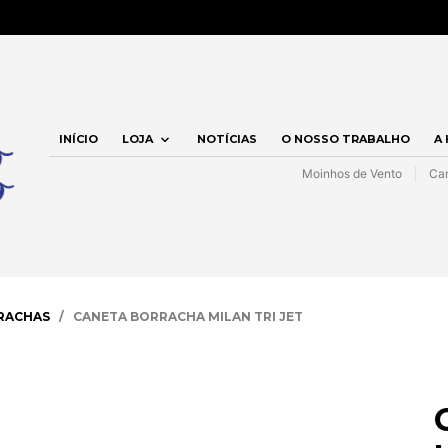
INÍCIO
LOJA
NOTÍCIAS
O NOSSO TRABALHO
A
Moinhos de Vento
Car
RRACHAS
/ CANETA BORRACHA MILAN TRI JET