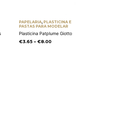
PAPELARIA
,
PLASTICINA E
CADERNOS
,
PAPELARIA
PASTAS PARA MODELAR
Caderno A4 Marshmallo
s
Plasticina Patplume Giotto
€
1.85
Price
€
3.65
–
€
8.00
range:
€3.65
through
€8.00