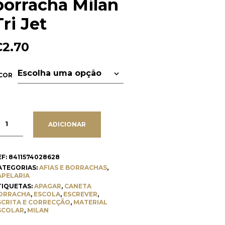
borracha Milan
Tri Jet
€
2.70
COR
ADICIONAR
EF:
8411574028628
ATEGORIAS:
AFIAS E BORRACHAS
,
APELARIA
TIQUETAS:
APAGAR
,
CANETA
ORRACHA
,
ESCOLA
,
ESCREVER
,
SCRITA E CORRECÇÃO
,
MATERIAL
SCOLAR
,
MILAN