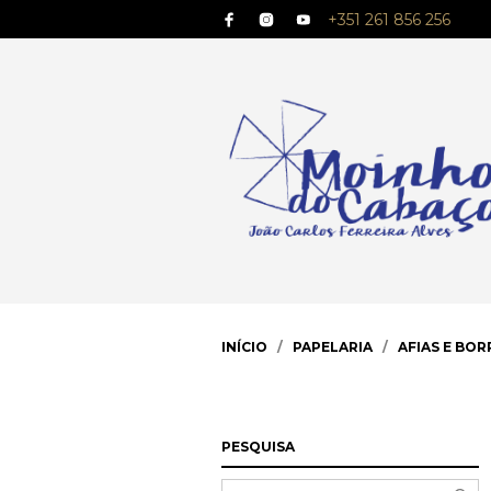
+351 261 856 256
INÍCIO
/
PAPELARIA
/
AFIAS E BO
PESQUISA