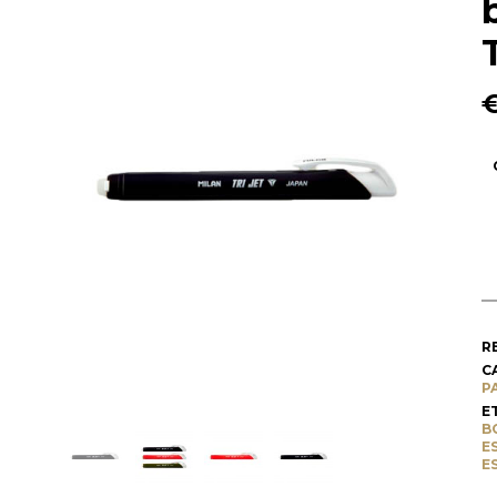
R
C
P
E
B
E
E