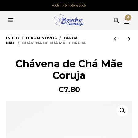
+351 261 856 256
0
INÍCIO
/
DIAS FESTIVOS
/
DIA DA
MÃE
/ CHÁVENA DE CHÁ MÃE CORUJA
Chávena de Chá Mãe
Coruja
€
7.80