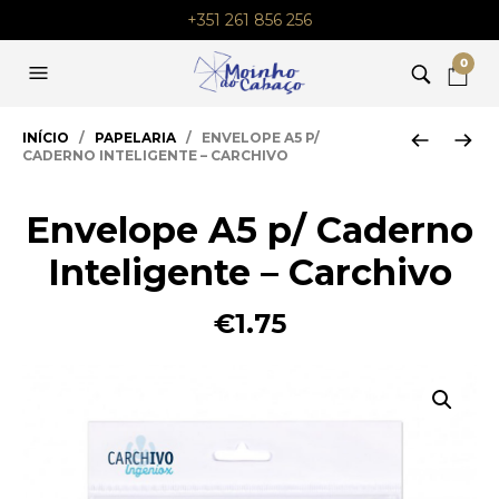
+351 261 856 256
0
INÍCIO
/
PAPELARIA
/ ENVELOPE A5 P/
CADERNO INTELIGENTE – CARCHIVO
Envelope A5 p/ Caderno
Inteligente – Carchivo
€
1.75