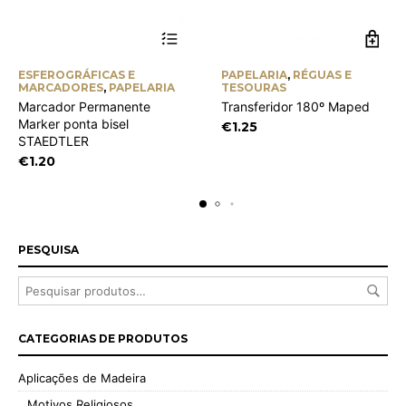
This
ESFEROGRÁFICAS E
PAPELARIA
,
RÉGUAS E
product
MARCADORES
,
PAPELARIA
TESOURAS
has
Marcador Permanente
Transferidor 180º Maped
multiple
Marker ponta bisel
€
1.25
variants.
STAEDTLER
The
options
€
1.20
may
be
chosen
on
the
PESQUISA
product
page
CATEGORIAS DE PRODUTOS
Aplicações de Madeira
Motivos Religiosos