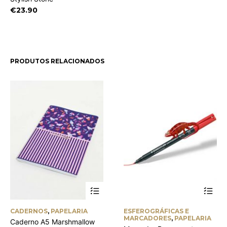
€
23.90
PRODUTOS RELACIONADOS
This
CADERNOS
,
PAPELARIA
ESFEROGRÁFICAS E
product
MARCADORES
,
PAPELARIA
Caderno A5 Marshmallow
has