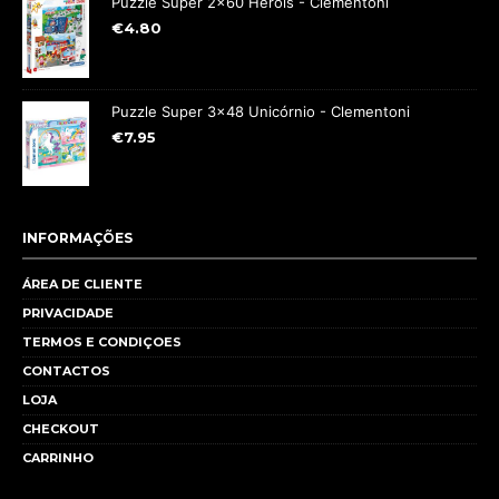
Puzzle Super 2x60 Heróis - Clementoni
€
4.80
Puzzle Super 3x48 Unicórnio - Clementoni
€
7.95
INFORMAÇÕES
ÁREA DE CLIENTE
PRIVACIDADE
TERMOS E CONDIÇOES
CONTACTOS
LOJA
CHECKOUT
CARRINHO