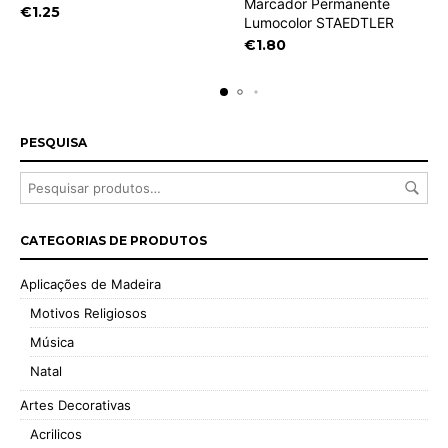
Marcador Permanente
multiple
€
1.25
Lumocolor STAEDTLER
variants.
€
1.80
The
options
may
be
chosen
on
PESQUISA
the
product
page
CATEGORIAS DE PRODUTOS
Aplicações de Madeira
Motivos Religiosos
Música
Natal
Artes Decorativas
Acrilicos