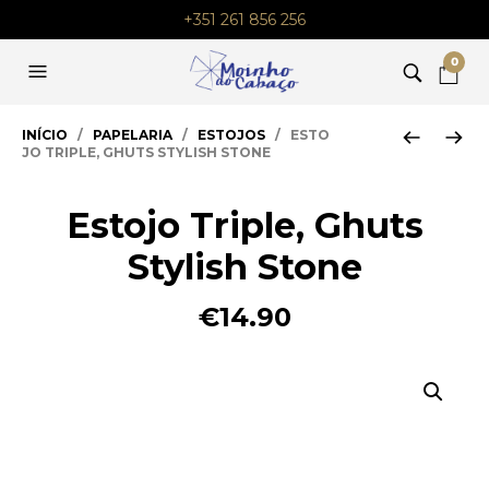
+351 261 856 256
0
INÍCIO
/
PAPELARIA
/
ESTOJOS
/ ESTO
JO TRIPLE, GHUTS STYLISH STONE
Estojo Triple, Ghuts
Stylish Stone
€
14.90