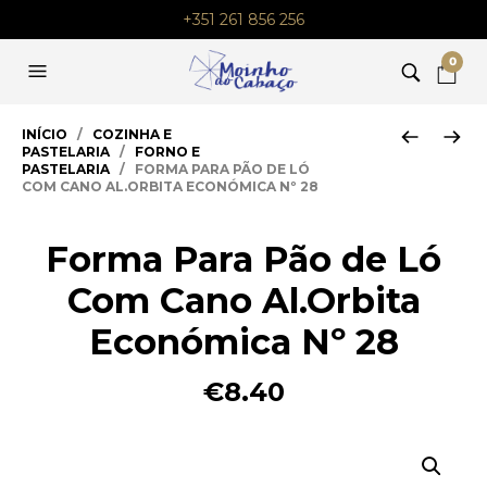
+351 261 856 256
0
INÍCIO
/
COZINHA E
PASTELARIA
/
FORNO E
PASTELARIA
/ FORMA PARA PÃO DE LÓ
COM CANO AL.ORBITA ECONÓMICA Nº 28
Forma Para Pão de Ló
Com Cano Al.Orbita
Económica Nº 28
€
8.40