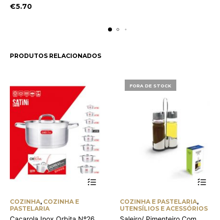
€
5.70
PRODUTOS RELACIONADOS
FORA DE STOCK
COZINHA
,
COZINHA E
COZINHA E PASTELARIA
,
PASTELARIA
UTENSÍLIOS E ACESSÓRIOS
Caçarola Inox Orbita Nº26
Saleiro/ Pimenteiro Com