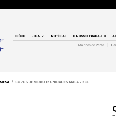
INÍCIO
LOJA
NOTÍCIAS
O NOSSO TRABALHO
A
Moinhos de Vento
Car
MESA
/ COPOS DE VIDRO 12 UNIDADES AIALA 29 CL