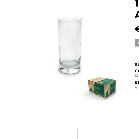
R
C
M
E
V