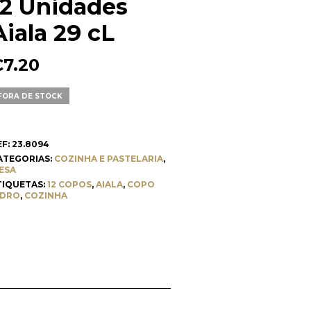
12 Unidades
Aiala 29 cL
€
7.20
FORA DE STOCK
EF:
23.8094
ATEGORIAS:
COZINHA E PASTELARIA
,
ESA
TIQUETAS:
12 COPOS
,
AIALA
,
COPO
IDRO
,
COZINHA