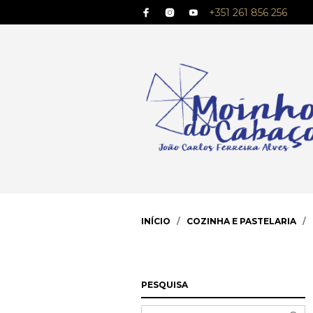
+351 261 856 256
INÍCIO
/
COZINHA E PASTELARIA
/
PESQUISA