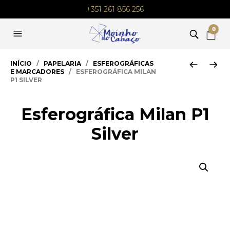
+351 261 856 256
0
INÍCIO
/
PAPELARIA
/
ESFEROGRÁFICAS
E MARCADORES
/ ESFEROGRÁFICA MILAN
P1 SILVER
Esferográfica Milan P1
Silver